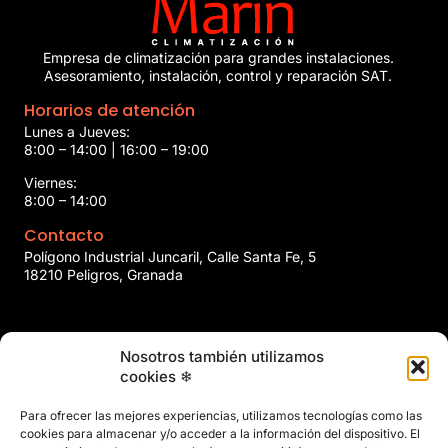
Empresa de climatización para grandes instalaciones.
Asesoramiento, instalación, control y reparación SAT.
Horarios de atención
Lunes a Jueves:
8:00 – 14:00 | 16:00 – 19:00
Viernes:
8:00 – 14:00
Contacto
Polígono Industrial Juncaril, Calle Santa Fe, 5
18210 Peligros, Granada
958 466 737
Nosotros también utilizamos
marin@marinclimatizacion.com
cookies ❄
Explora
Política de Calidad, Medio Ambiente y Seguridad y Salud en
Para ofrecer las mejores experiencias, utilizamos tecnologías como las
el Trabajo
cookies para almacenar y/o acceder a la información del dispositivo. El
Aviso Legal