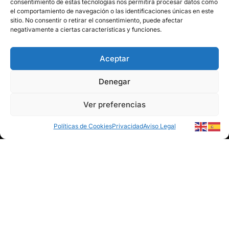
consentimiento de estas tecnologías nos permitirá procesar datos como
el comportamiento de navegación o las identificaciones únicas en este
Privacidad
sitio. No consentir o retirar el consentimiento, puede afectar
Políticas de Cookies
negativamente a ciertas características y funciones.
Mapa del Sitio
Aceptar
Denegar
Ver preferencias
© 2026 Marín Climatización
Políticas de Cookies
Privacidad
Aviso Legal
Web desarrollada por
CMA comunicación