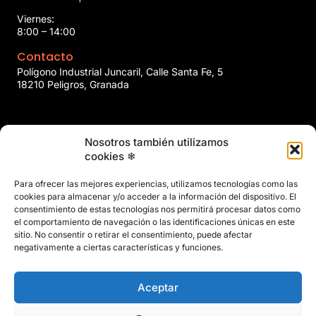
Viernes:
8:00 – 14:00
Contacto
Polígono Industrial Juncaril, Calle Santa Fe, 5
18210 Peligros, Granada
958 466 737
Nosotros también utilizamos
marin@marinclimatizacion.com
cookies ❄
Explora
Política de Calidad, Medio Ambiente y Seguridad y Salud en
Para ofrecer las mejores experiencias, utilizamos tecnologías como las
el Trabajo
cookies para almacenar y/o acceder a la información del dispositivo. El
Aviso Legal
consentimiento de estas tecnologías nos permitirá procesar datos como
el comportamiento de navegación o las identificaciones únicas en este
Privacidad
sitio. No consentir o retirar el consentimiento, puede afectar
Políticas de Cookies
negativamente a ciertas características y funciones.
Mapa del Sitio
Aceptar