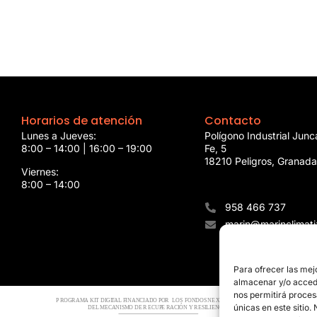
Horarios de atención
Contacto
Lunes a Jueves:
Polígono Industrial Junca
8:00 – 14:00 | 16:00 – 19:00
Fe, 5
18210 Peligros, Granada
Viernes:
8:00 – 14:00
958 466 737
marin@marinclimat
Para ofrecer las mej
almacenar y/o accede
nos permitirá proces
únicas en este sitio.