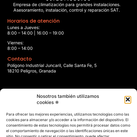
Empresa de climatización para grandes instalaciones.
Asesoramiento, instalación, control y reparación SAT.
Horarios de atención
Lunes a Jueves:
8:00 – 14:00 | 16:00 – 19:00
Viernes:
8:00 – 14:00
Contacto
Polígono Industrial Juncaril, Calle Santa Fe, 5
18210 Peligros, Granada
958 466 737
Nosotros también utilizamos
marin@marinclimatizacion.com
cookies ❄
Explora
Política de Calidad, Medio Ambiente y Seguridad y Salud en
Para ofrecer las mejores experiencias, utilizamos tecnologías como las
el Trabajo
cookies para almacenar y/o acceder a la información del dispositivo. El
Aviso Legal
consentimiento de estas tecnologías nos permitirá procesar datos como
el comportamiento de navegación o las identificaciones únicas en este
Privacidad
sitio. No consentir o retirar el consentimiento, puede afectar