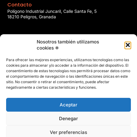
Contacto
Polígono Industrial Juncaril, Calle Santa Fe, 5
18210 Peligros, Granada
958 466 737
Nosotros también utilizamos
marin@marinclimatizacion.com
cookies ❄
Explora
Política de Calidad, Medio Ambiente y Seguridad y Salud en
Para ofrecer las mejores experiencias, utilizamos tecnologías como las
el Trabajo
cookies para almacenar y/o acceder a la información del dispositivo. El
Aviso Legal
consentimiento de estas tecnologías nos permitirá procesar datos como
el comportamiento de navegación o las identificaciones únicas en este
Privacidad
sitio. No consentir o retirar el consentimiento, puede afectar
Políticas de Cookies
negativamente a ciertas características y funciones.
Mapa del Sitio
Aceptar
Denegar
Ver preferencias