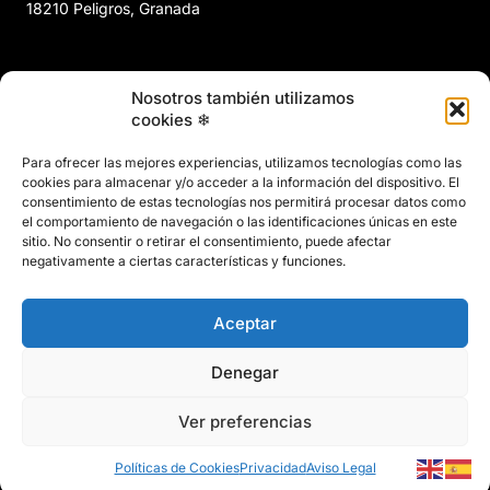
18210 Peligros, Granada
958 466 737
Nosotros también utilizamos
marin@marinclimatizacion.com
cookies ❄
Explora
Política de Calidad, Medio Ambiente y Seguridad y Salud en
Para ofrecer las mejores experiencias, utilizamos tecnologías como las
el Trabajo
cookies para almacenar y/o acceder a la información del dispositivo. El
Aviso Legal
consentimiento de estas tecnologías nos permitirá procesar datos como
el comportamiento de navegación o las identificaciones únicas en este
Privacidad
sitio. No consentir o retirar el consentimiento, puede afectar
Políticas de Cookies
negativamente a ciertas características y funciones.
Mapa del Sitio
Aceptar
Denegar
Ver preferencias
© 2026 Marín Climatización
Políticas de Cookies
Privacidad
Aviso Legal