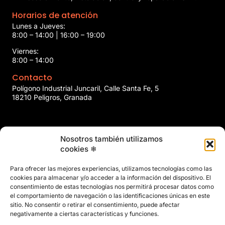
Horarios de atención
Lunes a Jueves:
8:00 – 14:00 | 16:00 – 19:00
Viernes:
8:00 – 14:00
Contacto
Polígono Industrial Juncaril, Calle Santa Fe, 5
18210 Peligros, Granada
958 466 737
Nosotros también utilizamos
marin@marinclimatizacion.com
cookies ❄
Explora
Política de Calidad, Medio Ambiente y Seguridad y Salud en
Para ofrecer las mejores experiencias, utilizamos tecnologías como las
el Trabajo
cookies para almacenar y/o acceder a la información del dispositivo. El
Aviso Legal
consentimiento de estas tecnologías nos permitirá procesar datos como
el comportamiento de navegación o las identificaciones únicas en este
Privacidad
sitio. No consentir o retirar el consentimiento, puede afectar
Políticas de Cookies
negativamente a ciertas características y funciones.
Mapa del Sitio