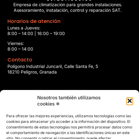
Empresa de climatización para grandes instalaciones.
Asesoramiento, instalación, control y reparación SAT.
Horarios de atención
Lunes a Jueves:
8:00 – 14:00 | 16:00 – 19:00
Viernes:
8:00 – 14:00
Contacto
Polígono Industrial Juncaril, Calle Santa Fe, 5
18210 Peligros, Granada
958 466 737
Nosotros también utilizamos
marin@marinclimatizacion.com
cookies ❄
Explora
Política de Calidad, Medio Ambiente y Seguridad y Salud en
Para ofrecer las mejores experiencias, utilizamos tecnologías como las
el Trabajo
cookies para almacenar y/o acceder a la información del dispositivo. El
Aviso Legal
consentimiento de estas tecnologías nos permitirá procesar datos como
el comportamiento de navegación o las identificaciones únicas en este
Privacidad
sitio. No consentir o retirar el consentimiento, puede afectar