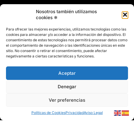
958 466 737
Nosotros también utilizamos
marin@marinclimatizacion.com
cookies ❄
Explora
Política de Calidad, Medio Ambiente y Seguridad y Salud en
Para ofrecer las mejores experiencias, utilizamos tecnologías como las
el Trabajo
cookies para almacenar y/o acceder a la información del dispositivo. El
Aviso Legal
consentimiento de estas tecnologías nos permitirá procesar datos como
el comportamiento de navegación o las identificaciones únicas en este
Privacidad
sitio. No consentir o retirar el consentimiento, puede afectar
Políticas de Cookies
negativamente a ciertas características y funciones.
Mapa del Sitio
Aceptar
Denegar
Ver preferencias
© 2026 Marín Climatización
Políticas de Cookies
Privacidad
Aviso Legal