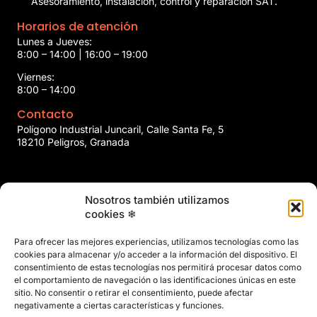
Asesoramiento, instalación, control y reparación SAT.
Horarios de atención
Lunes a Jueves:
8:00 – 14:00 | 16:00 – 19:00
Viernes:
8:00 – 14:00
Contacto
Polígono Industrial Juncaril, Calle Santa Fe, 5
18210 Peligros, Granada
958 466 737
Nosotros también utilizamos
marin@marinclimatizacion.com
cookies ❄
Explora
Política de Calidad, Medio Ambiente y Seguridad y Salud en
Para ofrecer las mejores experiencias, utilizamos tecnologías como las
el Trabajo
cookies para almacenar y/o acceder a la información del dispositivo. El
Aviso Legal
consentimiento de estas tecnologías nos permitirá procesar datos como
el comportamiento de navegación o las identificaciones únicas en este
Privacidad
sitio. No consentir o retirar el consentimiento, puede afectar
Políticas de Cookies
negativamente a ciertas características y funciones.
Mapa del Sitio