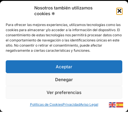
958 466 737
Nosotros también utilizamos
marin@marinclimatizacion.com
cookies ❄
Explora
Política de Calidad, Medio Ambiente y Seguridad y Salud en
Para ofrecer las mejores experiencias, utilizamos tecnologías como las
el Trabajo
cookies para almacenar y/o acceder a la información del dispositivo. El
Aviso Legal
consentimiento de estas tecnologías nos permitirá procesar datos como
el comportamiento de navegación o las identificaciones únicas en este
Privacidad
sitio. No consentir o retirar el consentimiento, puede afectar
Políticas de Cookies
negativamente a ciertas características y funciones.
Mapa del Sitio
Aceptar
Denegar
Ver preferencias
© 2026 Marín Climatización
Políticas de Cookies
Privacidad
Aviso Legal