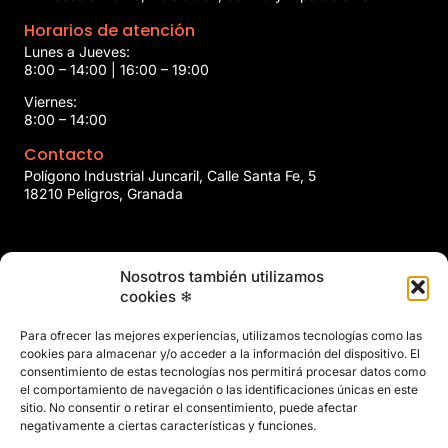
Horarios de atención
Lunes a Jueves:
8:00 – 14:00 | 16:00 – 19:00
Viernes:
8:00 – 14:00
Contacto
Polígono Industrial Juncaril, Calle Santa Fe, 5
18210 Peligros, Granada
958 466 737
Nosotros también utilizamos
marin@marinclimatizacion.com
cookies ❄
Explora
Política de Calidad, Medio Ambiente y Seguridad y Salud en
Para ofrecer las mejores experiencias, utilizamos tecnologías como las
el Trabajo
cookies para almacenar y/o acceder a la información del dispositivo. El
Aviso Legal
consentimiento de estas tecnologías nos permitirá procesar datos como
el comportamiento de navegación o las identificaciones únicas en este
Privacidad
sitio. No consentir o retirar el consentimiento, puede afectar
Políticas de Cookies
negativamente a ciertas características y funciones.
Mapa del Sitio