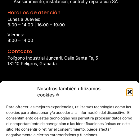
Asesoramiento, instalación, control y reparación SAT.
Horarios de atención
Lunes a Jueves:
8:00 – 14:00 | 16:00 – 19:00
Viernes:
8:00 – 14:00
Contacto
Polígono Industrial Juncaril, Calle Santa Fe, 5
18210 Peligros, Granada
958 466 737
Nosotros también utilizamos
marin@marinclimatizacion.com
cookies ❄
Explora
Política de Calidad, Medio Ambiente y Seguridad y Salud en
Para ofrecer las mejores experiencias, utilizamos tecnologías como las
el Trabajo
cookies para almacenar y/o acceder a la información del dispositivo. El
Aviso Legal
consentimiento de estas tecnologías nos permitirá procesar datos como
el comportamiento de navegación o las identificaciones únicas en este
Privacidad
sitio. No consentir o retirar el consentimiento, puede afectar
Políticas de Cookies
negativamente a ciertas características y funciones.