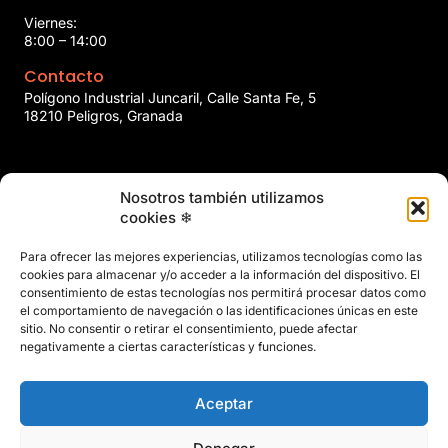
Viernes:
8:00 – 14:00
Contacto
Polígono Industrial Juncaril, Calle Santa Fe, 5
18210 Peligros, Granada
958 466 737
Nosotros también utilizamos
marin@marinclimatizacion.com
cookies ❄
Explora
Política de Calidad, Medio Ambiente y Seguridad y Salud en
Para ofrecer las mejores experiencias, utilizamos tecnologías como las
el Trabajo
cookies para almacenar y/o acceder a la información del dispositivo. El
Aviso Legal
consentimiento de estas tecnologías nos permitirá procesar datos como
el comportamiento de navegación o las identificaciones únicas en este
Privacidad
sitio. No consentir o retirar el consentimiento, puede afectar
Políticas de Cookies
negativamente a ciertas características y funciones.
Mapa del Sitio
Aceptar