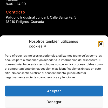
8:00 – 14:00
Contacto
Polígono Industrial Juncaril, Calle Santa Fe, 5
18210 Peligros, Granada
958 466 737
Nosotros también utilizamos
marin@marinclimatizacion.com
cookies ❄
Explora
Política de Calidad, Medio Ambiente y Seguridad y Salud en
Para ofrecer las mejores experiencias, utilizamos tecnologías como las
el Trabajo
cookies para almacenar y/o acceder a la información del dispositivo. El
Aviso Legal
consentimiento de estas tecnologías nos permitirá procesar datos como
el comportamiento de navegación o las identificaciones únicas en este
Privacidad
sitio. No consentir o retirar el consentimiento, puede afectar
Políticas de Cookies
negativamente a ciertas características y funciones.
Mapa del Sitio
Aceptar
Denegar