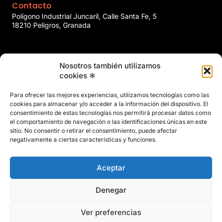
Contacto
Polígono Industrial Juncaril, Calle Santa Fe, 5
18210 Peligros, Granada
958 466 737
Nosotros también utilizamos
marin@marinclimatizacion.com
cookies ❄
Explora
Política de Calidad, Medio Ambiente y Seguridad y Salud en
Para ofrecer las mejores experiencias, utilizamos tecnologías como las
el Trabajo
cookies para almacenar y/o acceder a la información del dispositivo. El
Aviso Legal
consentimiento de estas tecnologías nos permitirá procesar datos como
el comportamiento de navegación o las identificaciones únicas en este
Privacidad
sitio. No consentir o retirar el consentimiento, puede afectar
Políticas de Cookies
negativamente a ciertas características y funciones.
Mapa del Sitio
Aceptar
Denegar
Ver preferencias