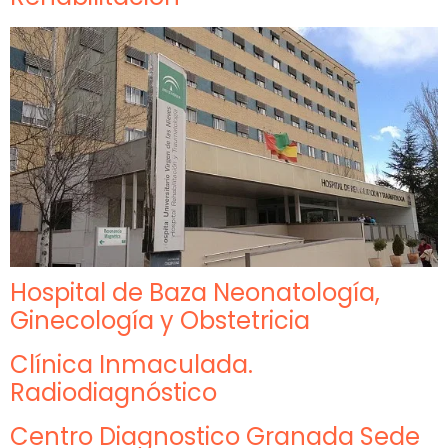
Hospital de Baza Neonatología,
Ginecología y Obstetricia
Clínica Inmaculada.
Radiodiagnóstico
Centro Diagnostico Granada Sede