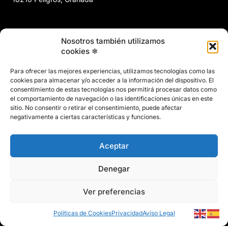
958 466 737
Nosotros también utilizamos
marin@marinclimatizacion.com
cookies ❄
Explora
Política de Calidad, Medio Ambiente y Seguridad y Salud en
Para ofrecer las mejores experiencias, utilizamos tecnologías como las
el Trabajo
cookies para almacenar y/o acceder a la información del dispositivo. El
Aviso Legal
consentimiento de estas tecnologías nos permitirá procesar datos como
el comportamiento de navegación o las identificaciones únicas en este
Privacidad
sitio. No consentir o retirar el consentimiento, puede afectar
Políticas de Cookies
negativamente a ciertas características y funciones.
Mapa del Sitio
Aceptar
Denegar
Ver preferencias
© 2026 Marín Climatización
Políticas de Cookies
Privacidad
Aviso Legal